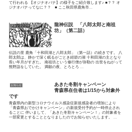
て行われる 【オジナオバナ】の様子をご紹介致します♪ ■？？ オ
ジナオバナってなに？？ ■ ここ秋田県鹿角市...
龍神伝説 「八郎太郎と南祖
スタッフブログ
坊」（第二話）
伝説の里 鹿角「十和田湖と八郎太郎」（第一話）の続きです。 八
郎太郎は、静かで深く眠るがごとき紺碧の湖 十和田湖の主となり
長い年月がすぎた。 南祖坊という修行僧が弥勒の 出世をねがって
熊野詣をしていた。 満願の夜、とろとろ ...
あきた冬割キャンペーン
お知らせ
青森県在住者は1/15から対象外
です
青森県内の新型コロナウイルス感染症新規感染者の増加により
「青森県おでかけキャンペーン」の新規受付予約が一時停止され
ることに 伴いまして、「あきた冬割キャンペーン！」の対象者を
一部変更とすることとなりましたのでお知らせいたします。 ...