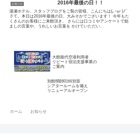
2016年最後の日！！
お知らせ
湯瀬ホテル、スタッフブログをご覧の皆様、こんにちは(｡･ω･)ﾉﾞ
さて、本日は2016年最後の日、大みそかでございます！ 今年もた
くさんのお客様にご来館頂き、 さらには口コミやアンケートで励
ましの言葉や、うれしいお言葉を かけていただい...
大館能代空港利用者
リピート宿泊支援事業の
ご案内
別館8階801特別室
シアタールームを備え
リニューアルオープン
ホーム
お知らせ