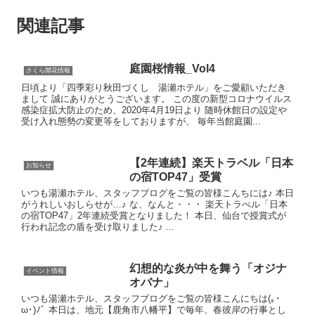
関連記事
庭園桜情報_Vol4
さくら開花情報
日頃より「四季彩り秋田づくし 湯瀬ホテル」をご愛顧いただき
まして 誠にありがとうございます。 この度の新型コロナウイルス
感染症拡大防止のため、2020年4月19日より 随時休館日の設定や
受け入れ態勢の変更等をしておりますが、 毎年当館庭園...
【2年連続】楽天トラベル「日本
お知らせ
の宿TOP47」受賞
いつも湯瀬ホテル、スタッフブログをご覧の皆様こんちには♪ 本日
がうれしいおしらせが…♪ な、なんと・・・ 楽天トラべル「日本
の宿TOP47」2年連続受賞となりました！ 本日、仙台で授賞式が
行われ記念の盾を受け取りました♪ ...
幻想的な炎が中を舞う「オジナ
イベント情報
オバナ」
いつも湯瀬ホテル、スタッフブログをご覧の皆様こんにちは(｡･
ω･)ﾉﾞ 本日は、地元【鹿角市八幡平】で毎年、春彼岸の行事とし