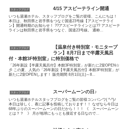
4/15 アスピーテライン開通
スタッフブログ
いつも湯瀬ホテル、スタッフブログをご覧の皆様、こんにちは！
本日は、秋田県と岩手県をつなぐ国道23号線【アスピーテライ
ン】開通時期のお知らせ！ ??アスピーテラインとは?? アスピーテ
ラインは秋田県と岩手県をつなぐ、国道23号線。 通称...
【温泉付き特別室・モニタープ
スタッフブログ
ラン】8月7日まで半露天風呂
付・本館3F特別室」に特別価格で
「26年新設【半露天風呂付】本館3F特別室」が新たに2室OPEN☆
彡 この夏、人気の「26年新設【半露天風呂付】本館3F特別室」が
新たに2室OPENします！ 販売期間 8月1日(土)～8...
スーパームーンの日♪
スタッフブログ
いつも湯瀬ホテルスタッフブログをご覧の皆様コンバンワ( ^-^)ﾉ
本日は珍しく、夜に記事を投稿しております！！ なぜなら今日は
68年ぶりのスーパームーンの日だから！！！ 《 スーパームーン
とは？？ 》 月が地球にもっとも接近する日なので...