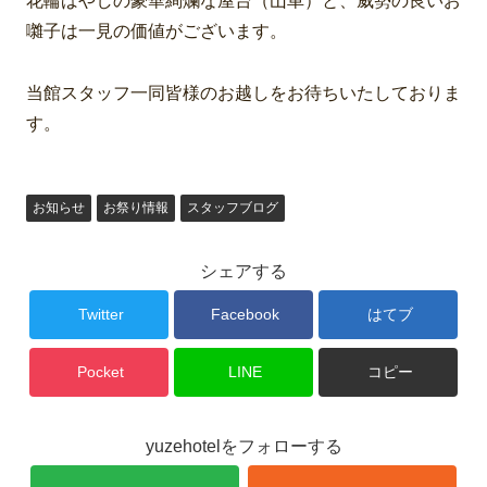
花輪ばやしの豪華絢爛な屋台（山車）と、威勢の良いお
囃子は一見の価値がございます。
当館スタッフ一同皆様のお越しをお待ちいたしておりま
す。
お知らせ
お祭り情報
スタッフブログ
シェアする
Twitter
Facebook
はてブ
Pocket
LINE
コピー
yuzehotelをフォローする