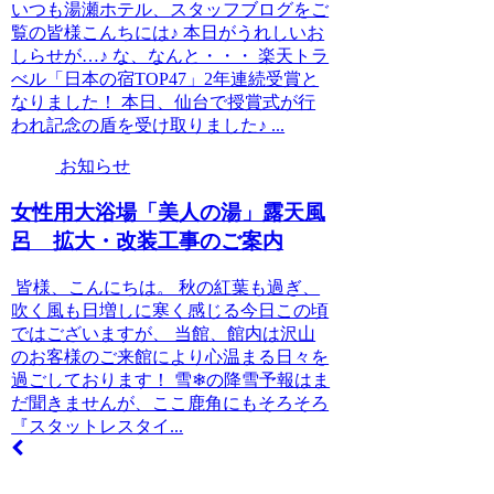
いつも湯瀬ホテル、スタッフブログをご
覧の皆様こんちには♪ 本日がうれしいお
しらせが…♪ な、なんと・・・ 楽天トラ
べル「日本の宿TOP47」2年連続受賞と
なりました！ 本日、仙台で授賞式が行
われ記念の盾を受け取りました♪ ...
お知らせ
女性用大浴場「美人の湯」露天風
呂 拡大・改装工事のご案内
皆様、こんにちは。 秋の紅葉も過ぎ、
吹く風も日増しに寒く感じる今日この頃
ではございますが、 当館、館内は沢山
のお客様のご来館により心温まる日々を
過ごしております！ 雪❄の降雪予報はま
だ聞きませんが、ここ鹿角にもそろそろ
『スタットレスタイ...