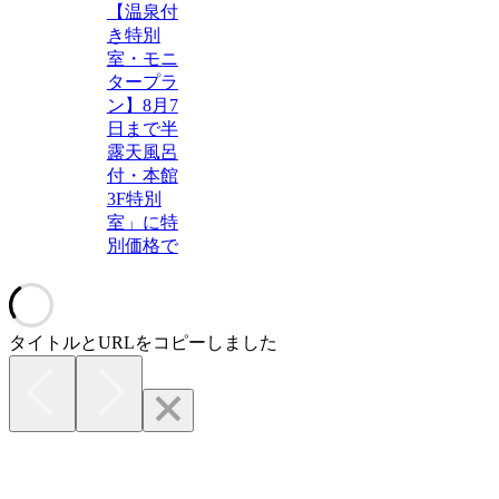
【温泉付
き特別
室・モニ
タープラ
ン】8月7
日まで半
露天風呂
付・本館
3F特別
室」に特
別価格で
タイトルとURLをコピーしました