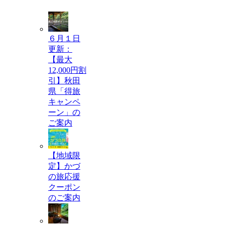
ブ
６月１日
更新：
【最大
12,000円割
引】秋田
県「得旅
キャンペ
ーン」の
ご案内
【地域限
定】かづ
の旅応援
クーポン
のご案内