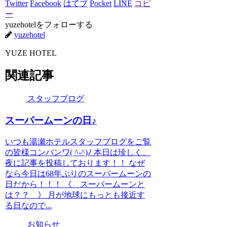
Twitter
Facebook
はてブ
Pocket
LINE
コピ
ー
yuzehotelをフォローする
yuzehotel
YUZE HOTEL
関連記事
スタッフブログ
スーパームーンの日♪
いつも湯瀬ホテルスタッフブログをご覧
の皆様コンバンワ( ^-^)ﾉ 本日は珍しく、
夜に記事を投稿しております！！ なぜ
なら今日は68年ぶりのスーパームーンの
日だから！！！ 《 スーパームーンと
は？？ 》 月が地球にもっとも接近す
る日なので...
お知らせ