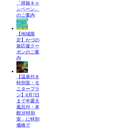
「得旅キャ
ンペーン」
のご案内
【地域限
定】かづの
旅応援クー
ポンのご案
内
【温泉付き
特別室・モ
ニタープラ
ン】8月7日
まで半露天
風呂付・本
館3F特別
室」に特別
価格で