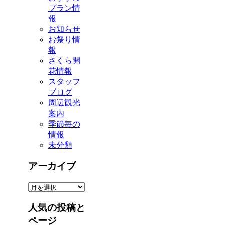
プラン情
報
お知らせ
お祭り情
報
さくら開
花情報
スタッフ
ブログ
周辺観光
案内
季節毎の
情報
未分類
アーカイブ
ア
ー
人気の投稿と
カ
イ
ページ