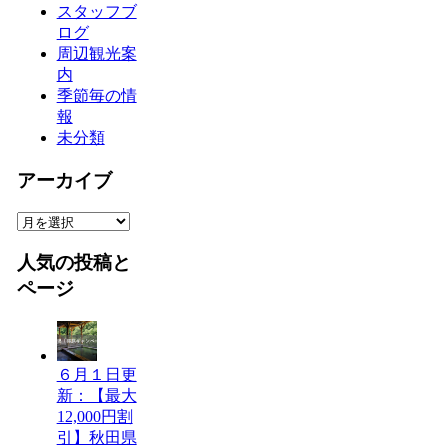
スタッフブ
ログ
周辺観光案
内
季節毎の情
報
未分類
アーカイブ
ア
ー
人気の投稿と
カ
イ
ページ
ブ
６月１日更
新：【最大
12,000円割
引】秋田県