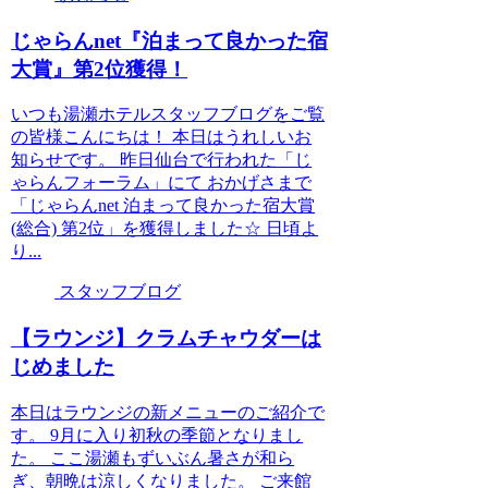
じゃらんnet『泊まって良かった宿
大賞』第2位獲得！
いつも湯瀬ホテルスタッフブログをご覧
の皆様こんにちは！ 本日はうれしいお
知らせです。 昨日仙台で行われた「じ
ゃらんフォーラム」にて おかげさまで
「じゃらんnet 泊まって良かった宿大賞
(総合) 第2位」を獲得しました☆ 日頃よ
り...
スタッフブログ
【ラウンジ】クラムチャウダーは
じめました
本日はラウンジの新メニューのご紹介で
す。 9月に入り初秋の季節となりまし
た。 ここ湯瀬もずいぶん暑さが和ら
ぎ、朝晩は涼しくなりました。 ご来館