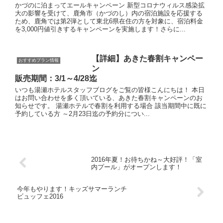
かづのに泊まってエールキャンペーン 新型コロナウィルス感染拡
大の影響を受けて、鹿角市（かづのし）内の宿泊施設を応援する
ため、鹿角では第2弾として東北6県在住の方を対象に、宿泊料金
を3,000円値引きするキャンペーンを実施します！さらに...
【詳細】あきた春割キャンペー
おすすめプラン情報
ン
販売期間：3/1～4/28迄
いつも湯瀬ホテルスタッフブログをご覧の皆様こんにちは！ 本日
はお問い合わせを多く頂いている、あきた春割キャンペーンのお
知らせです。 湯瀬ホテルで春割を利用する場合 該当期間中に既に
予約している方 ～2月23日迄の予約分につい...
2016年夏！お待ちかね～大好評！「室
内プール」がオープンします！
今年もやります！キッズサマーランチ
ビュッフェ2016