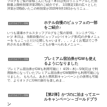
ブログをご覧の皆様こんにちは！本日は先日リニューアルした別
館最上階特別室洋室2間のご紹介です。 1日限定1室の広々とした
洋室が2間続いたこの特別室が2020年9月19日からリニュ...
ホテル自慢のビュッフェの一部
おすすめプラン情報
をご紹介♪
いつも湯瀬ホテルスタッフブログをご覧の皆様、コンニチワU｡･
x･)ﾉ 本日は、当館自慢のビュッフェ(バイキング形式)の夕食メニュ
ーを ちょこっとだけ公開しちゃいます。。。♪ よくお電話でご予
約されるお客様に、 「こどもが食べられるメニュー...
プレミアム宿泊券がGWも使え
おすすめプラン情報
るようになりました
プレミアム宿泊券がGWも利用可能に！ 4/29～木)～5/9(日)まで利
用除外になっていたプレミアム宿泊券がGW期間中も利用可能にな
りました。 もちろん、あきた県民割キャンペーンとの併用も可能
で、よりオトクにGWの旅行を楽しめま...
【第2弾】かづのに泊まってエー
おすすめプラン情報
ルキャンペーン～ゴールドプラ
ン