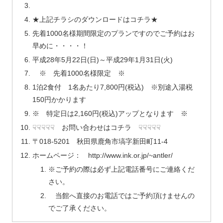
★上記チラシのダウンロードはコチラ★
先着1000名様期間限定のプランですのでご予約はお
早めに・・・・！
平成28年5月22日(日)～平成29年1月31日(火)
※ 先着1000名様限定 ※
1泊2食付 1名あたり7,800円(税込) ※別途入湯税
150円かかります
※ 特定日は2,160円(税込)アップとなります ※
☟☟☟☟☟ お問い合わせはコチラ ☟☟☟☟☟
〒018-5201 秋田県鹿角市塙字新田町11-4
ホームページ： http://www.ink.or.jp/~antler/
※ご予約の際は必ず上記電話番号にご連絡くだ
さい。
当館へ直接のお電話ではご予約頂けませんの
でご了承ください。