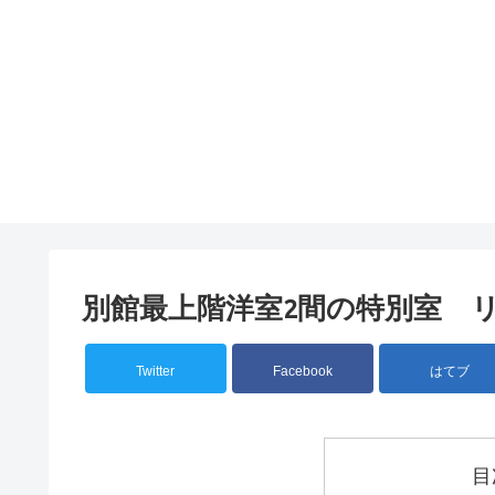
別館最上階洋室2間の特別室 
Twitter
Facebook
はてブ
目