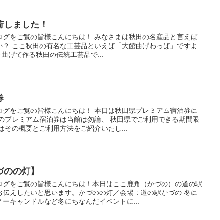
荷しました！
ログをご覧の皆様こんにちは！ みなさまは秋田の名産品と言えば
か？ ここ秋田の有名な工芸品といえば「大館曲げわっば」ですよ
曲げて作る秋田の伝統工芸品で...
券
ログをご覧の皆様こんにちは！ 本日は秋田県プレミアム宿泊券に
このプレミアム宿泊券は当館は勿論、 秋田県でご利用できる期間限
はその概要とご利用方法をご紹介いたし...
づのの灯】
ログをご覧の皆様こんにちは！本日はここ鹿角（かづの）の道の駅
お伝えしたいと思います。かづのの灯／会場：道の駅かづの 冬に
ーキャンドルなど冬にちなんだイベントに...