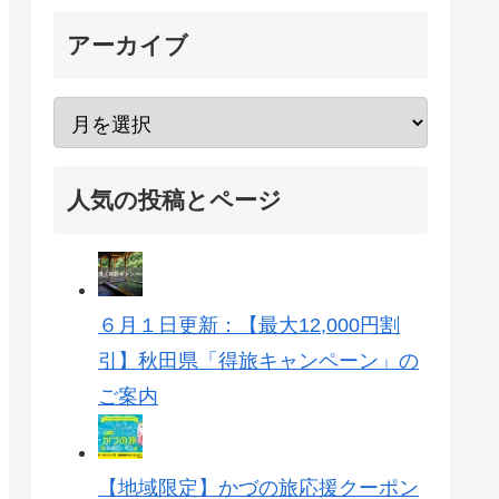
アーカイブ
人気の投稿とページ
６月１日更新：【最大12,000円割
引】秋田県「得旅キャンペーン」の
ご案内
【地域限定】かづの旅応援クーポン